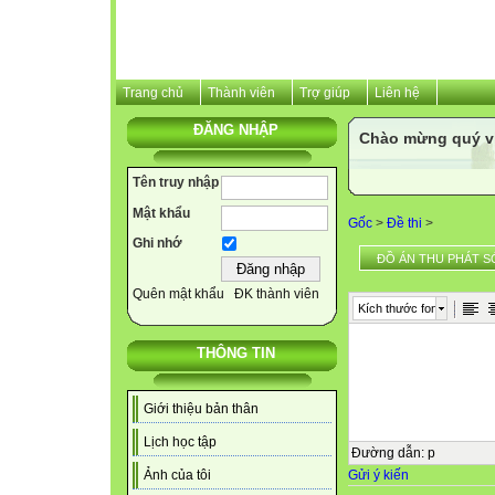
Trang chủ
Thành viên
Trợ giúp
Liên hệ
ĐĂNG NHẬP
Chào mừng quý v
Tên truy nhập
Mật khẩu
Gốc
>
Đề thi
>
Ghi nhớ
ĐỒ ÁN THU PHÁT S
Quên mật khẩu
ĐK thành viên
Kích thước font
THÔNG TIN
Giới thiệu bản thân
Lịch học tập
Đường dẫn
:
p
Gửi ý kiến
Ảnh của tôi