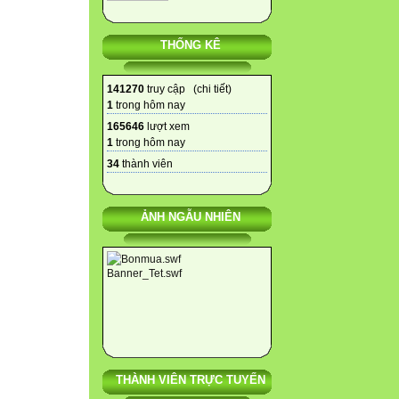
THỐNG KÊ
141270
truy cập (
chi tiết
)
1
trong hôm nay
165646
lượt xem
1
trong hôm nay
34
thành viên
ẢNH NGẪU NHIÊN
THÀNH VIÊN TRỰC TUYẾN