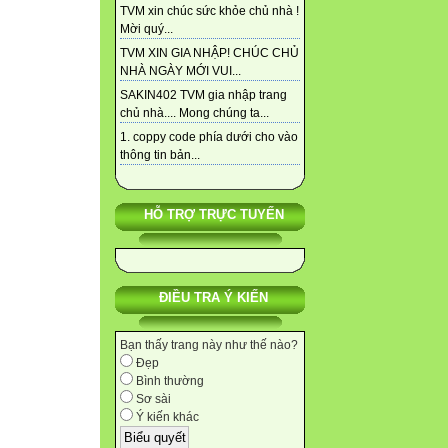
TVM xin chúc sức khỏe chủ nhà !
Mời quý...
TVM XIN GIA NHẬP! CHÚC CHỦ
NHÀ NGÀY MỚI VUI...
SAKIN402 TVM gia nhập trang
chủ nhà.... Mong chúng ta...
1. coppy code phía dưới cho vào
thông tin bản...
HỖ TRỢ TRỰC TUYẾN
ĐIỀU TRA Ý KIẾN
Bạn thấy trang này như thế nào?
Đẹp
Bình thường
Sơ sài
Ý kiến khác