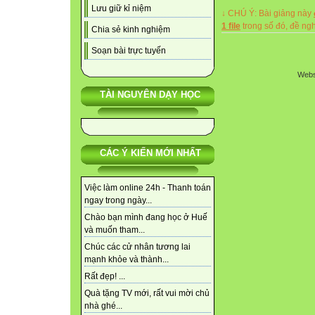
Lưu giữ kỉ niệm
↓ CHÚ Ý: Bài giảng này
1 file
trong số đó, đề n
Chia sẻ kinh nghiệm
Soạn bài trực tuyến
Webs
TÀI NGUYÊN DẠY HỌC
CÁC Ý KIẾN MỚI NHẤT
Việc làm online 24h - Thanh toán
ngay trong ngày...
Chào bạn mình đang học ở Huế
và muốn tham...
Chúc các cử nhân tương lai
mạnh khỏe và thành...
Rất đẹp! ...
Quà tặng TV mới, rất vui mời chủ
nhà ghé...