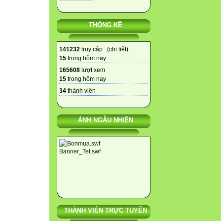
THỐNG KÊ
141232
truy cập (
chi tiết
)
15
trong hôm nay
165608
lượt xem
15
trong hôm nay
34
thành viên
ẢNH NGẪU NHIÊN
THÀNH VIÊN TRỰC TUYẾN