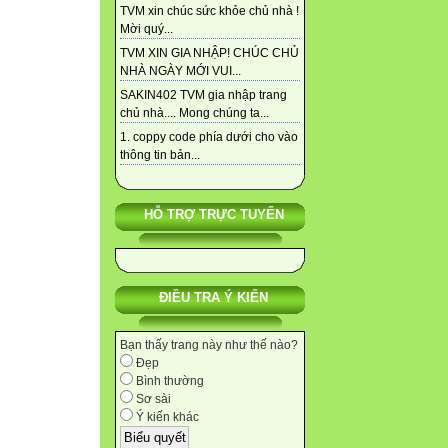
TVM xin chúc sức khỏe chủ nhà !
Mời quý...
TVM XIN GIA NHẬP! CHÚC CHỦ
NHÀ NGÀY MỚI VUI...
SAKIN402 TVM gia nhập trang
chủ nhà.... Mong chúng ta...
1. coppy code phía dưới cho vào
thông tin bản...
HỖ TRỢ TRỰC TUYẾN
ĐIỀU TRA Ý KIẾN
Bạn thấy trang này như thế nào?
Đẹp
Bình thường
Sơ sài
Ý kiến khác