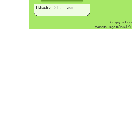
1 khách và 0 thành viên
Bản quyền thuộ
Website được thừa kế từ