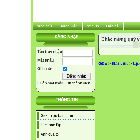
Trang chủ
Thành viên
Trợ giúp
Liên hệ
ĐĂNG NHẬP
Chào mừng quý v
Tên truy nhập
Mật khẩu
Gốc
>
Bài viết
>
Lịc
Ghi nhớ
Quên mật khẩu
ĐK thành viên
THÔNG TIN
Giới thiệu bản thân
Lịch học tập
Ảnh của tôi