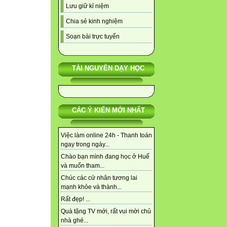
Lưu giữ kỉ niệm
Chia sẻ kinh nghiệm
Soạn bài trực tuyến
TÀI NGUYÊN DẠY HỌC
CÁC Ý KIẾN MỚI NHẤT
Việc làm online 24h - Thanh toán
ngay trong ngày...
Chào bạn mình đang học ở Huế
và muốn tham...
Chúc các cử nhân tương lai
mạnh khỏe và thành...
Rất đẹp! ...
Quà tặng TV mới, rất vui mời chủ
nhà ghé...