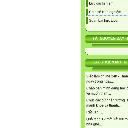
Lưu giữ kỉ niệm
Chia sẻ kinh nghiệm
Soạn bài trực tuyến
TÀI NGUYÊN DẠY 
CÁC Ý KIẾN MỚI N
Việc làm online 24h - Tha
ngay trong ngày...
Chào bạn mình đang học 
và muốn tham...
Chúc các cử nhân tương la
mạnh khỏe và thành...
Rất đẹp! ...
Quà tặng TV mới, rất vui m
nhà ghé...