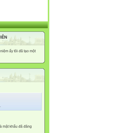
TIỄN
niệm ấy tôi đã tạo một
.
và mật khẩu đã đăng