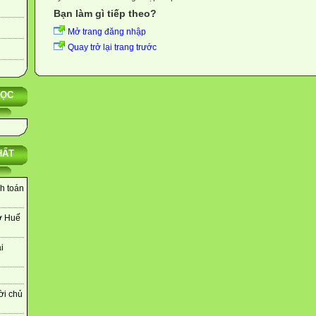
Bạn làm gì tiếp theo?
Mở trang đăng nhập
Quay trở lại trang trước
HỌC
HẤT
nh toán
ở Huế
i
ời chủ