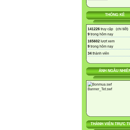
THỐNG KÊ
141226
truy cập (
chi tiết
)
9
trong hôm nay
165602
lượt xem
9
trong hôm nay
34
thành viên
ẢNH NGẪU NHIÊ
THÀNH VIÊN TRỰC T