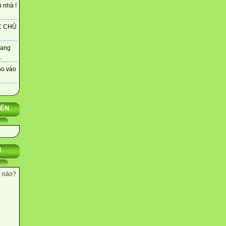
 nhà !
C CHỦ
rang
.
ho vào
YẾN
N
ế nào?