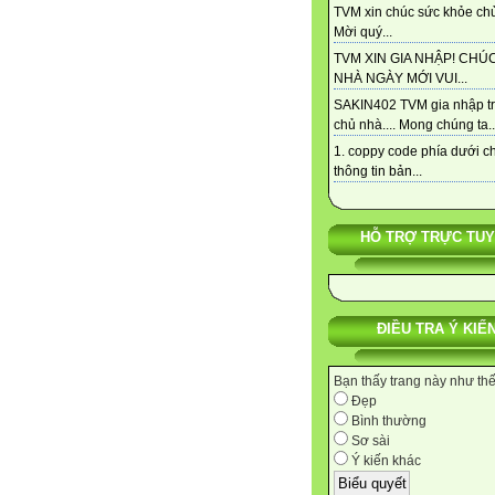
TVM xin chúc sức khỏe chủ
Mời quý...
TVM XIN GIA NHẬP! CHÚ
NHÀ NGÀY MỚI VUI...
SAKIN402 TVM gia nhập t
chủ nhà.... Mong chúng ta..
1. coppy code phía dưới c
thông tin bản...
HỖ TRỢ TRỰC TU
ĐIỀU TRA Ý KIẾ
Bạn thấy trang này như th
Đẹp
Bình thường
Sơ sài
Ý kiến khác