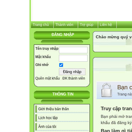
Trang chủ
Thành viên
Trợ giúp
Liên hệ
ĐĂNG NHẬP
Chào mừng quý v
Tên truy nhập
Mật khẩu
Ghi nhớ
Quên mật khẩu
ĐK thành viên
Bạn 
THÔNG TIN
Trang nà
Truy cập tra
Giới thiệu bản thân
Bạn phải mở tra
Lịch học tập
khẩu đã đăng ký 
Ảnh của tôi
Bạn làm gì ti