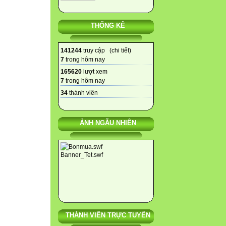
THỐNG KÊ
141244
truy cập (
chi tiết
)
7
trong hôm nay
165620
lượt xem
7
trong hôm nay
34
thành viên
ẢNH NGẪU NHIÊN
THÀNH VIÊN TRỰC TUYẾN