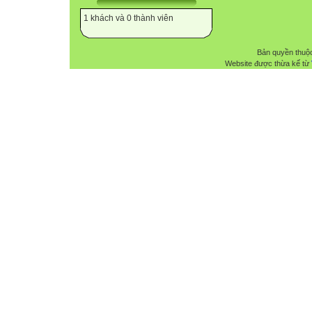
1 khách và 0 thành viên
Bản quyền thuộ
Website được thừa kế từ