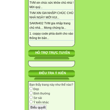
TVM xin chúc sức khỏe chủ nhà !
Mời quý...
TVM XIN GIA NHẬP! CHÚC CHỦ
NHÀ NGÀY MỚI VUI...
SAKIN402 TVM gia nhập trang
chủ nhà.... Mong chúng ta...
1. coppy code phía dưới cho vào
thông tin bản...
HỖ TRỢ TRỰC TUYẾN
ĐIỀU TRA Ý KIẾN
Bạn thấy trang này như thế nào?
Đẹp
Bình thường
Sơ sài
Ý kiến khác