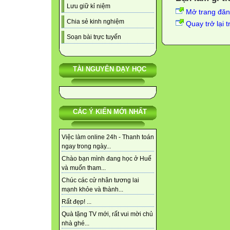
Lưu giữ kỉ niệm
Mở trang đă
Chia sẻ kinh nghiệm
Quay trở lại 
Soạn bài trực tuyến
TÀI NGUYÊN DẠY HỌC
CÁC Ý KIẾN MỚI NHẤT
Việc làm online 24h - Thanh toán
ngay trong ngày...
Chào bạn mình đang học ở Huế
và muốn tham...
Chúc các cử nhân tương lai
mạnh khỏe và thành...
Rất đẹp! ...
Quà tặng TV mới, rất vui mời chủ
nhà ghé...