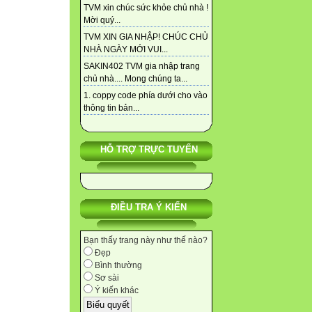
TVM xin chúc sức khỏe chủ nhà !
Mời quý...
TVM XIN GIA NHẬP! CHÚC CHỦ
NHÀ NGÀY MỚI VUI...
SAKIN402 TVM gia nhập trang
chủ nhà.... Mong chúng ta...
1. coppy code phía dưới cho vào
thông tin bản...
HỖ TRỢ TRỰC TUYẾN
ĐIỀU TRA Ý KIẾN
Bạn thấy trang này như thế nào?
Đẹp
Bình thường
Sơ sài
Ý kiến khác