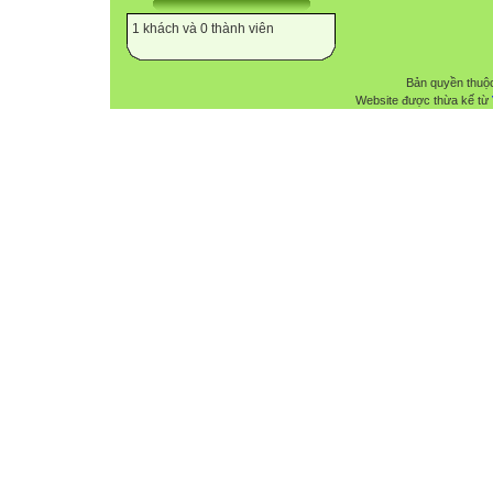
1 khách và 0 thành viên
Bản quyền thuộ
Website được thừa kế từ