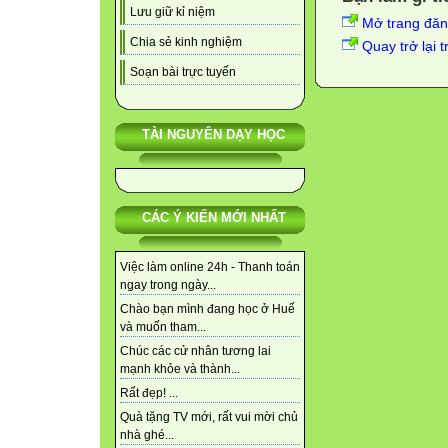
Lưu giữ kỉ niệm
Mở trang đă
Chia sẻ kinh nghiệm
Quay trở lại 
Soạn bài trực tuyến
TÀI NGUYÊN DẠY HỌC
CÁC Ý KIẾN MỚI NHẤT
Việc làm online 24h - Thanh toán
ngay trong ngày...
Chào bạn mình đang học ở Huế
và muốn tham...
Chúc các cử nhân tương lai
mạnh khỏe và thành...
Rất đẹp! ...
Quà tặng TV mới, rất vui mời chủ
nhà ghé...