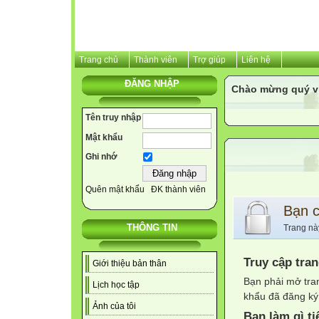
Trang chủ
Thành viên
Trợ giúp
Liên hệ
ĐĂNG NHẬP
Chào mừng quý v
Tên truy nhập
Mật khẩu
Ghi nhớ
Quên mật khẩu
ĐK thành viên
Bạn 
THÔNG TIN
Trang nà
Truy cập tra
Giới thiệu bản thân
Bạn phải mở tra
Lịch học tập
khẩu đã đăng ký 
Ảnh của tôi
Bạn làm gì ti