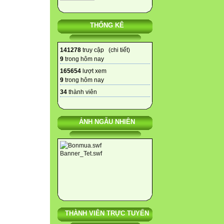
THỐNG KÊ
141278
truy cập (
chi tiết
)
9
trong hôm nay
165654
lượt xem
9
trong hôm nay
34
thành viên
ẢNH NGẪU NHIÊN
THÀNH VIÊN TRỰC TUYẾN