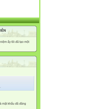
TIỄN
niệm ấy tôi đã tạo một
.
và mật khẩu đã đăng