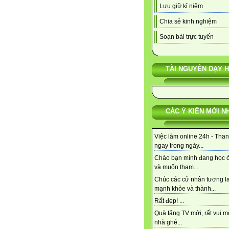
Lưu giữ kỉ niệm
Chia sẻ kinh nghiệm
Soạn bài trực tuyến
TÀI NGUYÊN DẠY 
CÁC Ý KIẾN MỚI N
Việc làm online 24h - Tha
ngay trong ngày...
Chào bạn mình đang học 
và muốn tham...
Chúc các cử nhân tương la
mạnh khỏe và thành...
Rất đẹp! ...
Quà tặng TV mới, rất vui m
nhà ghé...