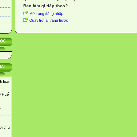
Bạn làm gì tiếp theo?
Mở trang đăng nhập
Quay trở lại trang trước
HỌC
HẤT
nh toán
ở Huế
i
ời chủ