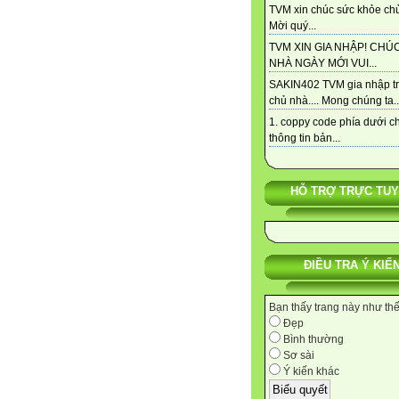
TVM xin chúc sức khỏe chủ
Mời quý...
TVM XIN GIA NHẬP! CHÚ
NHÀ NGÀY MỚI VUI...
SAKIN402 TVM gia nhập t
chủ nhà.... Mong chúng ta..
1. coppy code phía dưới c
thông tin bản...
HỖ TRỢ TRỰC TU
ĐIỀU TRA Ý KIẾ
Bạn thấy trang này như th
Đẹp
Bình thường
Sơ sài
Ý kiến khác