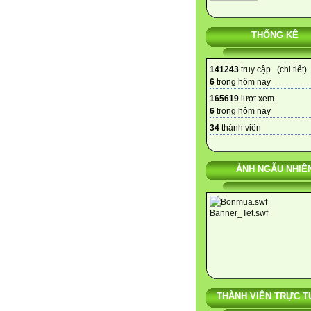
THỐNG KÊ
141243
truy cập (
chi tiết
)
6
trong hôm nay
165619
lượt xem
6
trong hôm nay
34
thành viên
ẢNH NGẪU NHIÊ
THÀNH VIÊN TRỰC T