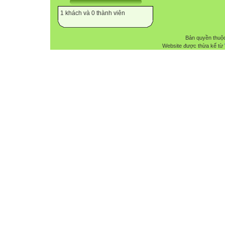
1 khách và 0 thành viên
Bản quyền thuộ
Website được thừa kế từ