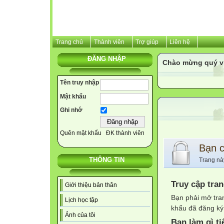
Trang chủ
Thành viên
Trợ giúp
Liên hệ
ĐĂNG NHẬP
Chào mừng quý v
Tên truy nhập
Mật khẩu
Ghi nhớ
Quên mật khẩu
ĐK thành viên
Bạn 
THÔNG TIN
Trang nà
Truy cập tra
Giới thiệu bản thân
Bạn phải mở tra
Lịch học tập
khẩu đã đăng ký 
Ảnh của tôi
Bạn làm gì ti