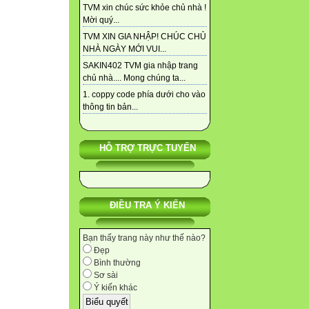
TVM xin chúc sức khỏe chủ nhà !
Mời quý...
TVM XIN GIA NHẬP! CHÚC CHỦ
NHÀ NGÀY MỚI VUI...
SAKIN402 TVM gia nhập trang
chủ nhà.... Mong chúng ta...
1. coppy code phía dưới cho vào
thông tin bản...
HỖ TRỢ TRỰC TUYẾN
ĐIỀU TRA Ý KIẾN
Bạn thấy trang này như thế nào?
Đẹp
Bình thường
Sơ sài
Ý kiến khác