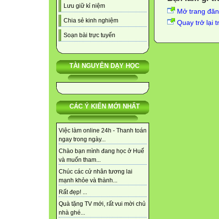
Lưu giữ kỉ niệm
Mở trang đă
Chia sẻ kinh nghiệm
Quay trở lại 
Soạn bài trực tuyến
TÀI NGUYÊN DẠY HỌC
CÁC Ý KIẾN MỚI NHẤT
Việc làm online 24h - Thanh toán
ngay trong ngày...
Chào bạn mình đang học ở Huế
và muốn tham...
Chúc các cử nhân tương lai
mạnh khỏe và thành...
Rất đẹp! ...
Quà tặng TV mới, rất vui mời chủ
nhà ghé...