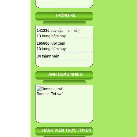
THỐNG KÊ
141230
truy cập (
chi tiết
)
13
trong hôm nay
165606
lượt xem
13
trong hôm nay
34
thành viên
ẢNH NGẪU NHIÊN
THÀNH VIÊN TRỰC TUYẾN