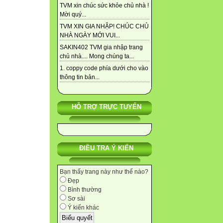
TVM xin chúc sức khỏe chủ nhà !
Mời quý...
TVM XIN GIA NHẬP! CHÚC CHỦ
NHÀ NGÀY MỚI VUI...
SAKIN402 TVM gia nhập trang
chủ nhà.... Mong chúng ta...
1. coppy code phía dưới cho vào
thông tin bản...
HỖ TRỢ TRỰC TUYẾN
ĐIỀU TRA Ý KIẾN
Bạn thấy trang này như thế nào?
Đẹp
Bình thường
Sơ sài
Ý kiến khác