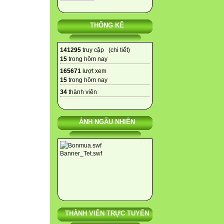
THỐNG KÊ
141295
truy cập (
chi tiết
)
15
trong hôm nay
165671
lượt xem
15
trong hôm nay
34
thành viên
ẢNH NGẪU NHIÊN
THÀNH VIÊN TRỰC TUYẾN