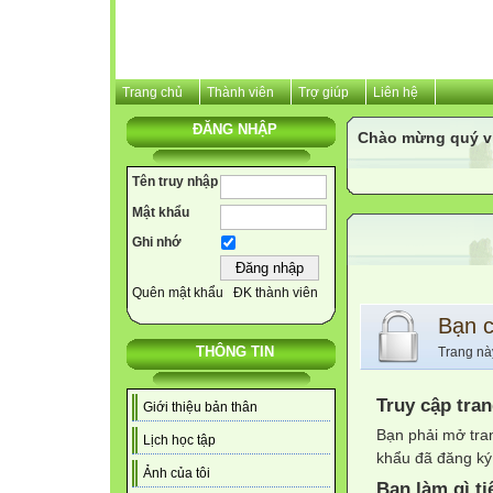
Trang chủ
Thành viên
Trợ giúp
Liên hệ
ĐĂNG NHẬP
Chào mừng quý v
Tên truy nhập
Mật khẩu
Ghi nhớ
Quên mật khẩu
ĐK thành viên
Bạn 
THÔNG TIN
Trang nà
Truy cập tra
Giới thiệu bản thân
Bạn phải mở tra
Lịch học tập
khẩu đã đăng ký 
Ảnh của tôi
Bạn làm gì ti