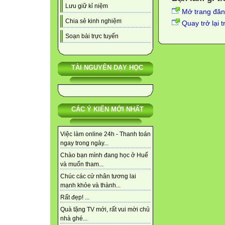
Lưu giữ kỉ niệm
Mở trang đă
Chia sẻ kinh nghiệm
Quay trở lại 
Soạn bài trực tuyến
TÀI NGUYÊN DẠY HỌC
CÁC Ý KIẾN MỚI NHẤT
Việc làm online 24h - Thanh toán
ngay trong ngày...
Chào bạn mình đang học ở Huế
và muốn tham...
Chúc các cử nhân tương lai
mạnh khỏe và thành...
Rất đẹp! ...
Quà tặng TV mới, rất vui mời chủ
nhà ghé...