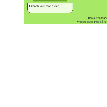
1 khách và 0 thành viên
Bản quyền thuộ
Website được thừa kế từ