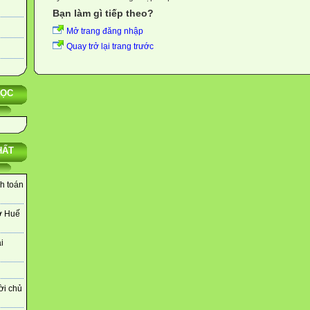
Bạn làm gì tiếp theo?
Mở trang đăng nhập
Quay trở lại trang trước
HỌC
HẤT
nh toán
ở Huế
i
ời chủ