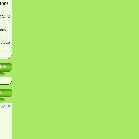
 nhà !
C CHỦ
rang
.
ho vào
YẾN
N
ế nào?