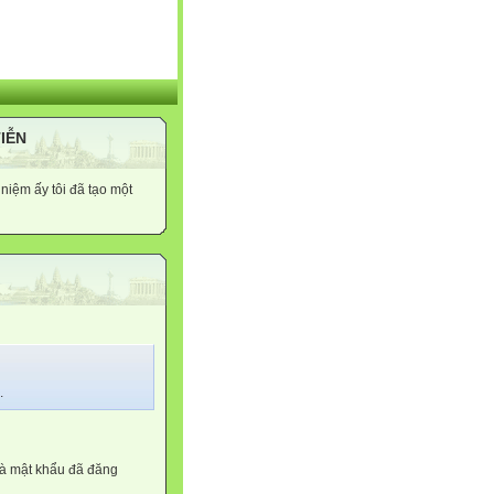
TIỄN
niệm ấy tôi đã tạo một
.
và mật khẩu đã đăng