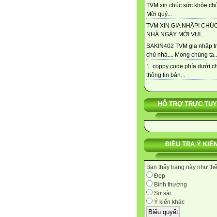
TVM xin chúc sức khỏe chủ
Mời quý...
TVM XIN GIA NHẬP! CHÚ
NHÀ NGÀY MỚI VUI...
SAKIN402 TVM gia nhập t
chủ nhà.... Mong chúng ta..
1. coppy code phía dưới c
thông tin bản...
HỖ TRỢ TRỰC TU
ĐIỀU TRA Ý KIẾ
Bạn thấy trang này như th
Đẹp
Bình thường
Sơ sài
Ý kiến khác