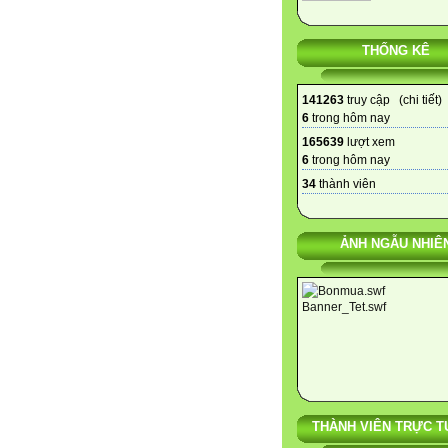
THỐNG KÊ
141263
truy cập (
chi tiết
)
6
trong hôm nay
165639
lượt xem
6
trong hôm nay
34
thành viên
ẢNH NGẪU NHIÊ
THÀNH VIÊN TRỰC T