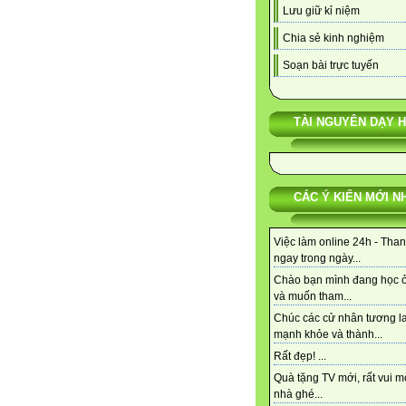
Lưu giữ kỉ niệm
Chia sẻ kinh nghiệm
Soạn bài trực tuyến
TÀI NGUYÊN DẠY 
CÁC Ý KIẾN MỚI N
Việc làm online 24h - Tha
ngay trong ngày...
Chào bạn mình đang học 
và muốn tham...
Chúc các cử nhân tương la
mạnh khỏe và thành...
Rất đẹp! ...
Quà tặng TV mới, rất vui m
nhà ghé...