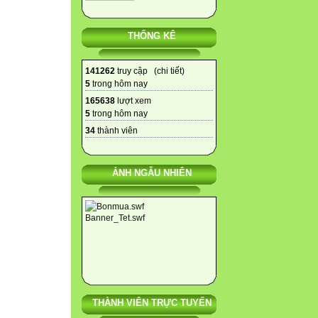
THỐNG KÊ
141262
truy cập (
chi tiết
)
5
trong hôm nay
165638
lượt xem
5
trong hôm nay
34
thành viên
ẢNH NGẪU NHIÊN
THÀNH VIÊN TRỰC TUYẾN