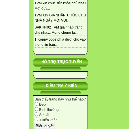
TVM xin chúc sức khỏe chủ nhà !
Mời quý...
TVM XIN GIA NHẬP! CHÚC CHỦ
NHÀ NGÀY MỚI VUI...
SAKIN402 TVM gia nhập trang
chủ nhà.... Mong chúng ta...
1. coppy code phía dưới cho vào
thông tin bản...
HỖ TRỢ TRỰC TUYẾN
ĐIỀU TRA Ý KIẾN
Bạn thấy trang này như thế nào?
Đẹp
Bình thường
Sơ sài
Ý kiến khác