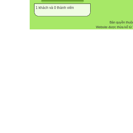
1 khách và 0 thành viên
Bản quyền thuộ
Website được thừa kế từ