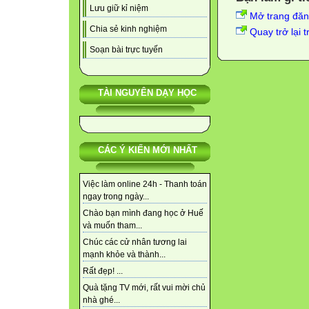
Lưu giữ kỉ niệm
Mở trang đă
Chia sẻ kinh nghiệm
Quay trở lại 
Soạn bài trực tuyến
TÀI NGUYÊN DẠY HỌC
CÁC Ý KIẾN MỚI NHẤT
Việc làm online 24h - Thanh toán
ngay trong ngày...
Chào bạn mình đang học ở Huế
và muốn tham...
Chúc các cử nhân tương lai
mạnh khỏe và thành...
Rất đẹp! ...
Quà tặng TV mới, rất vui mời chủ
nhà ghé...