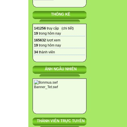
THỐNG KÊ
141256
truy cập (
chi tiết
)
19
trong hôm nay
165632
lượt xem
19
trong hôm nay
34
thành viên
ẢNH NGẪU NHIÊN
THÀNH VIÊN TRỰC TUYẾN