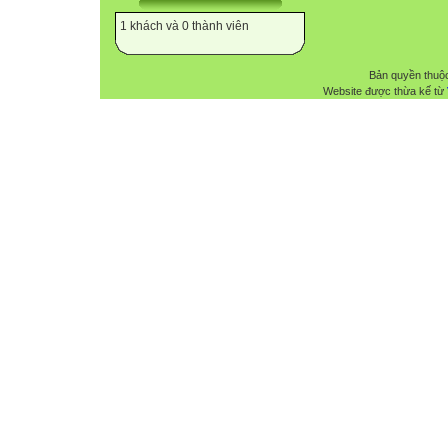
1 khách và 0 thành viên
Bản quyền thuộ
Website được thừa kế từ