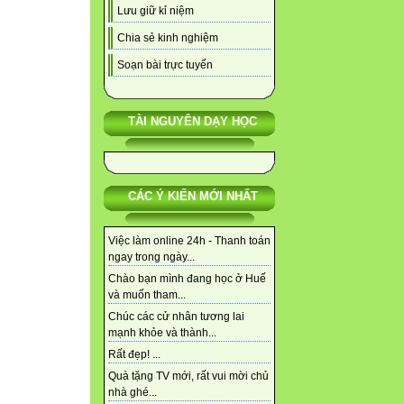
Lưu giữ kỉ niệm
Chia sẻ kinh nghiệm
Soạn bài trực tuyến
TÀI NGUYÊN DẠY HỌC
CÁC Ý KIẾN MỚI NHẤT
Việc làm online 24h - Thanh toán
ngay trong ngày...
Chào bạn mình đang học ở Huế
và muốn tham...
Chúc các cử nhân tương lai
mạnh khỏe và thành...
Rất đẹp! ...
Quà tặng TV mới, rất vui mời chủ
nhà ghé...