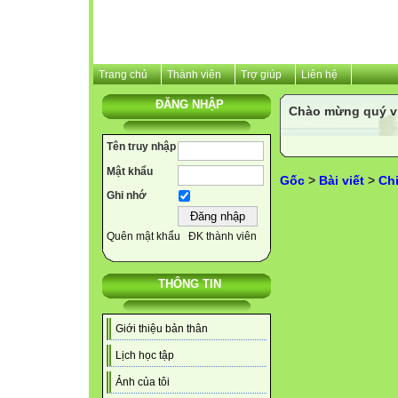
Trang chủ
Thành viên
Trợ giúp
Liên hệ
ĐĂNG NHẬP
Chào mừng quý v
Tên truy nhập
Mật khẩu
Gốc
>
Bài viết
>
Ch
Ghi nhớ
Quên mật khẩu
ĐK thành viên
THÔNG TIN
Giới thiệu bản thân
Lịch học tập
Ảnh của tôi