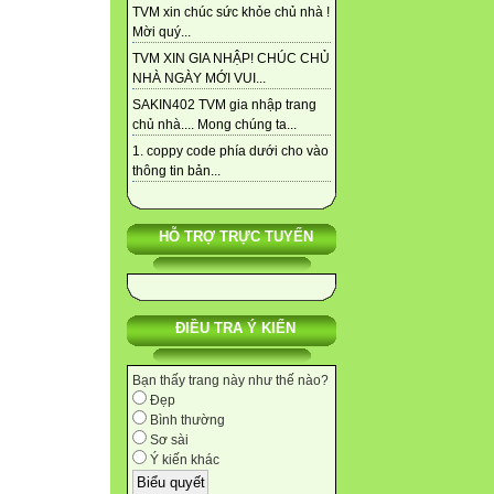
TVM xin chúc sức khỏe chủ nhà !
Mời quý...
TVM XIN GIA NHẬP! CHÚC CHỦ
NHÀ NGÀY MỚI VUI...
SAKIN402 TVM gia nhập trang
chủ nhà.... Mong chúng ta...
1. coppy code phía dưới cho vào
thông tin bản...
HỖ TRỢ TRỰC TUYẾN
ĐIỀU TRA Ý KIẾN
Bạn thấy trang này như thế nào?
Đẹp
Bình thường
Sơ sài
Ý kiến khác