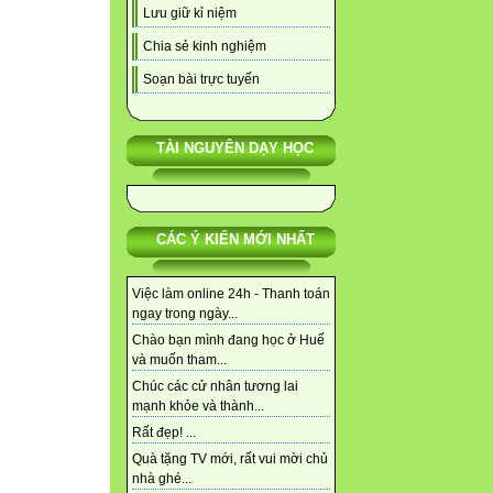
Lưu giữ kỉ niệm
Chia sẻ kinh nghiệm
Soạn bài trực tuyến
TÀI NGUYÊN DẠY HỌC
CÁC Ý KIẾN MỚI NHẤT
Việc làm online 24h - Thanh toán
ngay trong ngày...
Chào bạn mình đang học ở Huế
và muốn tham...
Chúc các cử nhân tương lai
mạnh khỏe và thành...
Rất đẹp! ...
Quà tặng TV mới, rất vui mời chủ
nhà ghé...