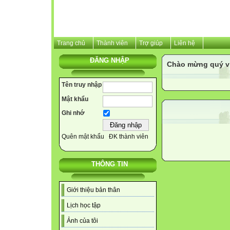
Trang chủ
Thành viên
Trợ giúp
Liên hệ
ĐĂNG NHẬP
Chào mừng quý v
Tên truy nhập
Mật khẩu
Ghi nhớ
Quên mật khẩu
ĐK thành viên
THÔNG TIN
Giới thiệu bản thân
Lịch học tập
Ảnh của tôi