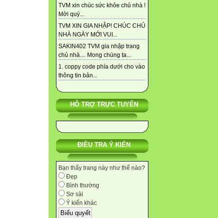
TVM xin chúc sức khỏe chủ nhà !
Mời quý...
TVM XIN GIA NHẬP! CHÚC CHỦ
NHÀ NGÀY MỚI VUI...
SAKIN402 TVM gia nhập trang
chủ nhà.... Mong chúng ta...
1. coppy code phía dưới cho vào
thông tin bản...
HỖ TRỢ TRỰC TUYẾN
ĐIỀU TRA Ý KIẾN
Bạn thấy trang này như thế nào?
Đẹp
Bình thường
Sơ sài
Ý kiến khác