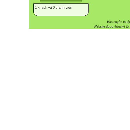
1 khách và 0 thành viên
Bản quyền thuộ
Website được thừa kế từ